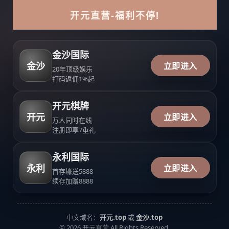
开元直营-福利不停!
金沙国际
金沙
立即进入
20年顶级娱乐
打码返佣1%起
开元棋牌
开元
立即进入
万人同时在线
注册即享7重礼
永利国际
永利
立即进入
首存壕送5888
续存加赠8888
中文域名：
开元.top
或
金沙.top
© 2026 开元直营 All Rights Reserved.